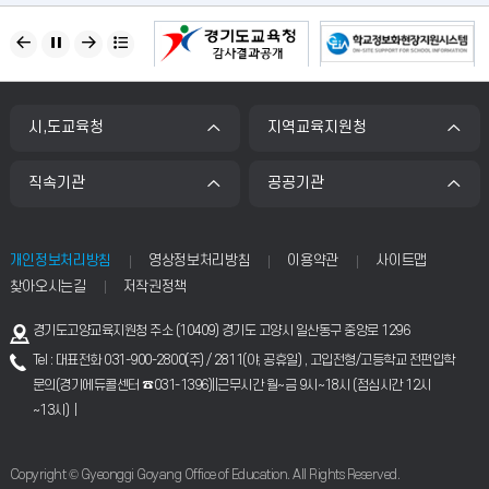
배너모음
시,도교육청
지역교육지원청
직속기관
공공기관
개인정보처리방침
영상정보처리방침
이용약관
사이트맵
찾아오시는길
저작권정책
경기도고양교육지원청 주소 (10409) 경기도 고양시 일산동구 중앙로 1296
Tel : 대표전화 031-900-2800(주) / 2811(야, 공휴일) , 고입전형/고등학교 전편입학
문의(경기에듀콜센터 ☎031-1396)||근무시간 월~금 9시~18시 (점심시간 12시
~13시) |
Copyright © Gyeonggi Goyang Office of Education. All Rights Reserved.