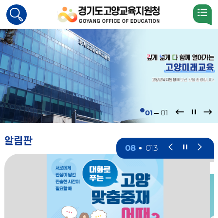
검색
활성화
01
01
01
01
01
알림판
팝업존
팝업존
팝업존
08
013
이전
정지
다음