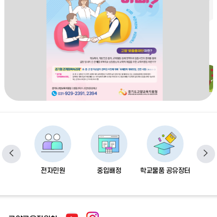
이전
다
교습소
전자민원
중입배정
학교물품 공유장터
중학교