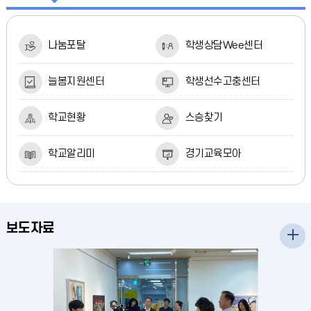
나눔포탈
학생상담Wee센터
늘봄지원센터
학생선수고충센터
학교현황
스승찾기
학교알리미
경기교육모아
보도자료